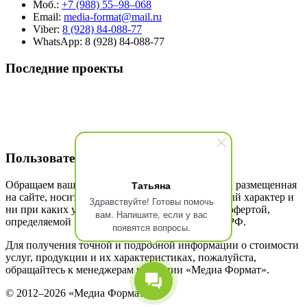
Моб.:
+7 (988) 55–98–068
Email:
media-format@mail.ru
Viber:
8 (928) 84-088-77
WhatsApp: 8 (928) 84-088-77
Последние проекты
Пользовательское соглашение
Татьяна
Обращаем ваше внимание, что вся информация, размещенная
на сайте, носит исключительно информационный характер и
Здравствуйте! Готовы помочь
ни при каких условиях не является публичной офертой,
вам. Напишите, если у вас
определяемой положениями Статьи 437 (2) ГК РФ.
появятся вопросы.
Для получения точной и подробной информации о стоимости
услуг, продукции и их характеристиках, пожалуйста,
обращайтесь к менеджерам компании «Медиа Формат».
© 2012–2026 «Медиа Формат».