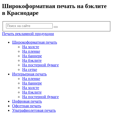
Широкоформатная печать на бэклите
в Краснодаре
Печать рекламной продукции
Широкоформатная печать
На холсте
На пленке
На баннере
На бэклите
На постерной бумаге
На сетке
Интерьерная печать
На пленке
На баннере
На холсте
На бэклите
На постерной бумаге
Цифровая печать
Офсетная печать
Ультрафиолетовая печать