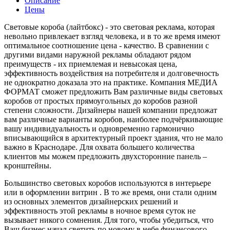
Описание
Цены
Световые короба (лайтбокс) - это световая реклама, которая
невольно привлекает взгляд человека, и в то же время имеют
оптимальное соотношение цена - качество. В сравнении с
другими видами наружной рекламы обладают рядом
преимуществ - их приемлемая и невысокая цена,
эффективность воздействия на потребителя и долговечность
не однократно доказала это на практике. Компания МЕДИА
ФОРМАТ сможет предложить Вам различные виды световых
коробов от простых прямоугольных до коробов разной
степени сложности. Дизайнеры нашей компании предложат
вам различные варианты коробов, наиболее подчёркивающие
вашу индивидуальность и одновременно гармонично
вписывающийся в архитектурный проект здания, что не мало
важно в Краснодаре. Для охвата большего количества
клиентов мы можем предложить двухсторонние панель –
кронштейны.
Большинство световых коробов используются в интерьере
или в оформлении витрин . В то же время, они стали одним
из основных элементов дизайнерских решений и
эффективность этой рекламы в ночное время суток не
вызывает никого сомнения. Для того, чтобы убедиться, что
Ваш бизнес начал светить по новому в небе финансового