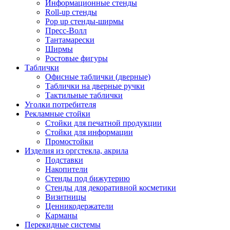
Информационные стенды
Roll-up стенды
Pop up стенды-ширмы
Пресс-Волл
Тантамарески
Ширмы
Ростовые фигуры
Таблички
Офисные таблички (дверные)
Таблички на дверные ручки
Тактильные таблички
Уголки потребителя
Рекламные стойки
Стойки для печатной продукции
Стойки для информации
Промостойки
Изделия из оргстекла, акрила
Подставки
Накопители
Стенды под бижутерию
Стенды для декоративной косметики
Визитницы
Ценникодержатели
Карманы
Перекидные системы