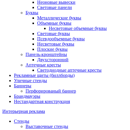
Неоновые вывески
Световые панели
Буквы
Металлические буквы
Объемные буквы
Несветовые объемные буквы
Световые буквы
Псевдообъемные буквы
Несветовые буквы
Плоские буквы
Панель-кронштейны
Двухсторонний
Аптечные кресты
Светодиодные аптечные кресты
Рекламные щиты (биллборды)
Уличные стенды
Баннеры
Перфорированый баннер
Брандмауэры
Нестандартная конструкция
Интерьерная реклама
Стенды
Выставочные стенды