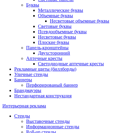
Буквы
Металлические буквы
Объемные буквы
Несветовые объемные буквы
Световые буквы
Псевдообъемные буквы
Несветовые буквы
Плоские буквы
Панель-кронштейны
Двухсторонний
Аптечные кресты
Светодиодные аптечные кресты
Рекламные щиты (биллборды)
Уличные стенды
Баннеры
Перфорированый баннер
Брандмауэры
Нестандартная конструкция
Интерьерная реклама
Стенды
Выставочные стенды
Информационные стенды
Roll-up стенды