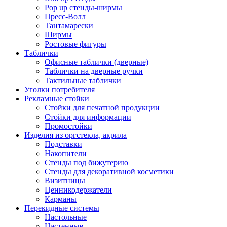
Pop up стенды-ширмы
Пресс-Волл
Тантамарески
Ширмы
Ростовые фигуры
Таблички
Офисные таблички (дверные)
Таблички на дверные ручки
Тактильные таблички
Уголки потребителя
Рекламные стойки
Стойки для печатной продукции
Стойки для информации
Промостойки
Изделия из оргстекла, акрила
Подставки
Накопители
Стенды под бижутерию
Стенды для декоративной косметики
Визитницы
Ценникодержатели
Карманы
Перекидные системы
Настольные
Настенные