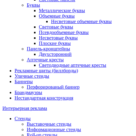
Буквы
Металлические буквы
Объемные буквы
Несветовые объемные буквы
Световые буквы
Псевдообъемные буквы
Несветовые буквы
Плоские буквы
Панель-кронштейны
Двухсторонний
Аптечные кресты
Светодиодные аптечные кресты
Рекламные щиты (биллборды)
Уличные стенды
Баннеры
Перфорированый баннер
Брандмауэры
Нестандартная конструкция
Интерьерная реклама
Стенды
Выставочные стенды
Информационные стенды
Roll-up стенды