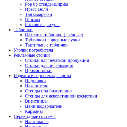
Pop up стенды-ширмы
Пресс-Волл
Тантамарески
Ширмы
Ростовые фигуры
Таблички
Офисные таблички (дверные)
Таблички на дверные ручки
Тактильные таблички
Уголки потребителя
Рекламные стойки
Стойки для печатной продукции
Стойки для информации
Промостойки
Изделия из оргстекла, акрила
Подставки
Накопители
Стенды под бижутерию
Стенды для декоративной косметики
Визитницы
Ценникодержатели
Карманы
Перекидные системы
Настольные
Настенные