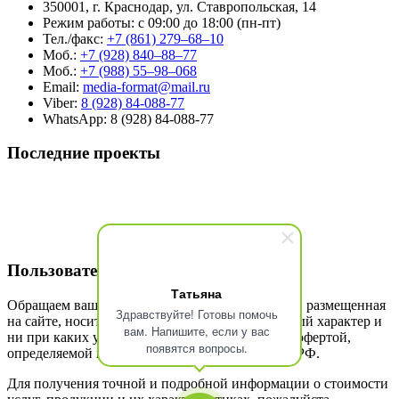
350001, г. Краснодар, ул. Ставропольская, 14
Режим работы: с 09:00 до 18:00 (пн-пт)
Тел./факс:
+7 (861) 279–68–10
Моб.:
+7 (928) 840–88–77
Моб.:
+7 (988) 55–98–068
Email:
media-format@mail.ru
Viber:
8 (928) 84-088-77
WhatsApp: 8 (928) 84-088-77
Последние проекты
Пользовательское соглашение
Татьяна
Обращаем ваше внимание, что вся информация, размещенная
Здравствуйте! Готовы помочь
на сайте, носит исключительно информационный характер и
вам. Напишите, если у вас
ни при каких условиях не является публичной офертой,
появятся вопросы.
определяемой положениями Статьи 437 (2) ГК РФ.
Для получения точной и подробной информации о стоимости