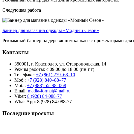
Следующая работа
Баннер для магазина одежды «Модный Сезон»
Рекламный баннер на деревянном каркасе с прожекторами для
Контакты
350001, г. Краснодар, ул. Ставропольская, 14
Режим работы: с 09:00 до 18:00 (пн-пт)
Тел./факс:
+7 (861) 279–68–10
Моб.:
+7 (928) 840–88–77
Моб.:
+7 (988) 55–98–068
Email:
media-format@mail.ru
Viber:
8 (928) 84-088-77
WhatsApp: 8 (928) 84-088-77
Последние проекты